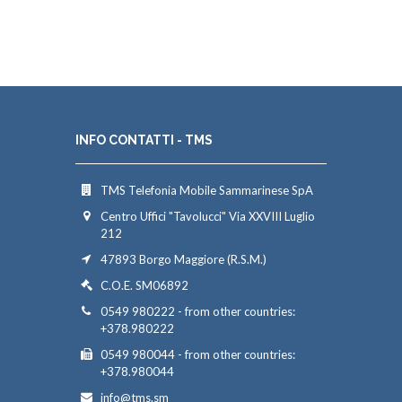
INFO CONTATTI - TMS
TMS Telefonia Mobile Sammarinese SpA
Centro Uffici "Tavolucci" Via XXVIII Luglio
212
47893 Borgo Maggiore (R.S.M.)
C.O.E. SM06892
0549 980222 - from other countries:
+378.980222
0549 980044 - from other countries:
+378.980044
info@tms.sm